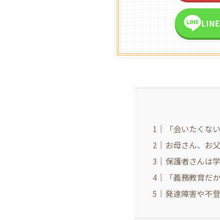
LI
「会いたくな
お母さん、お
保護者さんは
「義務教育だ
発達障害や不