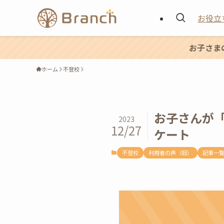
お役立
お子さま
ホーム
不登校
お子さんが「
2023
12/27
ケート
不登校
利用者の声（旧）
記事一