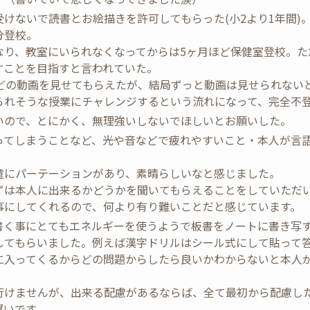
けないで読書とお絵描きを許可してもらった(小2より1年間)
分登校。
なり、教室にいられなくなってからは5ヶ月ほど保健室登校。た
すことを目指すと言われていた。
などの動画を見せてもらえたが、結局ずっと動画は見せられない
られそうな授業にチャレンジするという流れになって、完全不
いので、とにかく、無理強いしないでほしいとお願いした。
ってしまうことなど、光や音などで疲れやすいこと・本人が言
童にパーテーションがあり、素晴らしいなと感じました。
ずは本人に出来るかどうかを聞いてもらえることをしていただ
事にしてくれるので、何より有り難いことだと感じています。
書く事にとてもエネルギーを使うようで板書をノートに書き写
してもらいました。例えば漢字ドリルはシール式にして貼って
に入ってくるからどの問題からしたら良いかわからないと本人
。
行けませんが、出来る配慮があるならば、全て最初から配慮し
遅いです。