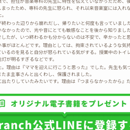
業で、担任が音楽専科の先生に特性を伝えていなかったため、
しまったため、専科の先生に怒られ、それ以来音楽室には入れ
た。
が終わった辺りから崩れだし、帰りたいと何度も言っていまし
いなかったので、光や音にとても敏感なことを後から知りまし
でしたが、いつ終わるかも分からないのは不安で、辛かったと
い事がほとんどです。理由としては、拘束されているような気
ているのを見ると自分が怒られている気がする。授業中のトイ
光灯が明るすぎるなどです。
た。理由は『ママを迎えに行こうと思った』でした。先生も気
またま主事さんと出くわし、保護されました。
に出たりしていたみたいです。理由は『つまらなかったから』