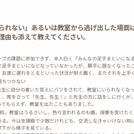
られない」あるいは教室から逃げ出した場面
理由も添えて教えてください。
ープの課題に参加できず、本人曰く『みんなの足手まといにな
で足手まといになどなっていなかったが、勝手に居なくなった
、友達に遅れをとるといった状況が耐え難く、またそれを上手
落ちつかない
先生に自分の書いた答えにバツをされて、教室にいられなくな
く、席を立って「先生、先生！」と先生の方に話をしに行くが、
ってもらえず、教室を出たこともありました。
登校。教室はうるさいし、色々言われるのも嫌。授業を受けたく
ある。今は支援級で少数だけれども、交流しなきゃいけない時
廊下から様子を見ている。