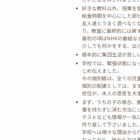
好きな教科以外、授業を受
給食時間を中心にした部
友人達とうまく遊べなく
り、教室に最終的には戻
最初の頃はNHKの番組
少しでも何かをする、出
根本的に集団生活が苦し
学校では、緊張状態にな
じめ伝えました。
今の個別級は、全ての児
個別の配慮としては、ま
担任が、本人の意思を大
まず、うちの子の場合、
筆を持たずに済む方法に
テストなども情報が一気
作り直して下さいました
学校へは様々な理由から
なってから、後からでは