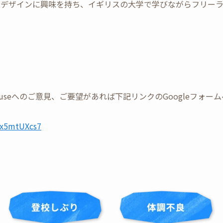
ャルデザインに興味を持ち、イギリスの大学で学びながらフリー
Tree Houseへのご意見、ご要望があれば下記リンクのGoogleフ
UWx5mtUXcs7