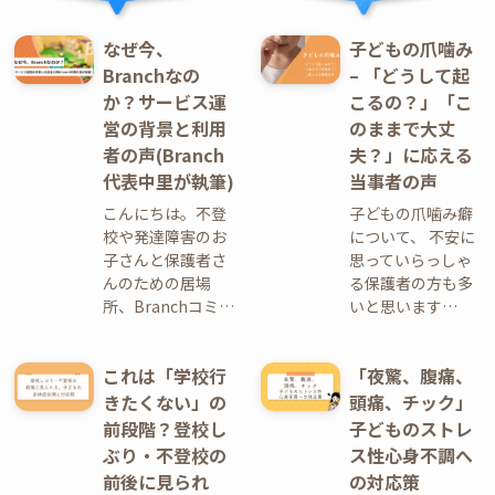
なぜ今、
子どもの爪噛み
Branchなの
– 「どうして起
か？サービス運
こるの？」「こ
営の背景と利用
のままで大丈
者の声(Branch
夫？」に応える
代表中里が執筆)
当事者の声
こんにちは。不登
子どもの爪噛み癖
校や発達障害のお
について、 不安に
子さんと保護者さ
思っていらっしゃ
んのための居場
る保護者の方も多
所、Branchコミ…
いと思います…
これは「学校行
「夜驚、腹痛、
きたくない」の
頭痛、チック」
前段階？登校し
子どものストレ
ぶり・不登校の
ス性心身不調へ
前後に見られ
の対応策