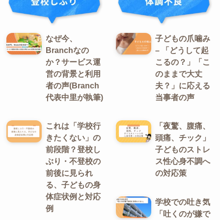
なぜ今、
子どもの爪噛み
Branchなの
– 「どうして起
か？サービス運
こるの？」「こ
営の背景と利用
のままで大丈
者の声(Branch
夫？」に応える
代表中里が執筆)
当事者の声
これは「学校行
「夜驚、腹痛、
きたくない」の
頭痛、チック」
前段階？登校し
子どものストレ
ぶり・不登校の
ス性心身不調へ
前後に見られ
の対応策
る、子どもの身
体症状例と対応
学校での吐き気
例
「吐くのが嫌で