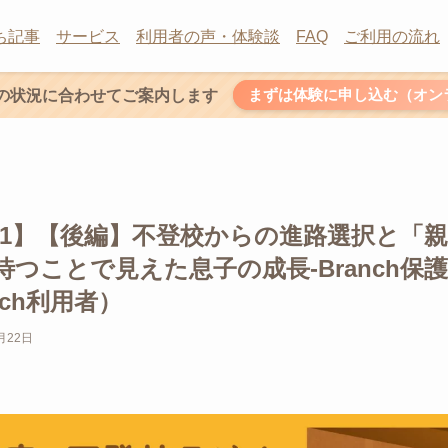
ち記事
サービス
利用者の声・体験談
FAQ
ご利用の流れ
まずは体験に申し込む（オン
の状況に合わせてご案内します
t：51】【後編】不登校からの進路選択と
待つことで見えた息子の成長-Branch保
nch利用者）
月22日