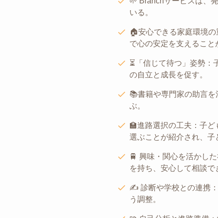
🌱 Branchサービ
いる。
🏠安心できる家庭環境
で心の安定を支えること
⏳「信じて待つ」姿勢：
の自立と成長を促す。
📚書籍や専門家の助言
ぶ。
🏫進路選択の工夫：子
選ぶことが紹介され、子
🚆 興味・関心を活か
を持ち、安心して相談で
✍️ 診断や学校との連
う調整。