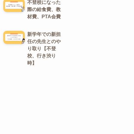
不登校になった
際の給食費、教
材費、PTA会費
新学年での新担
任の先生とのや
り取り【不登
校、行き渋り
時】