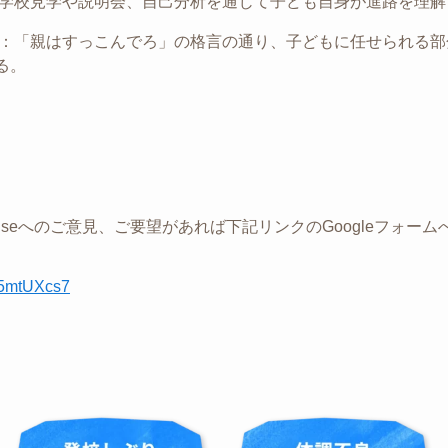
備：学校見学や説明会、自己分析を通じて子ども自身が進路を理
軟性：「親はすっこんでろ」の格言の通り、子どもに任せられる
る。
Tree Houseへのご意見、ご要望があれば下記リンクのGoogleフォ
x5mtUXcs7