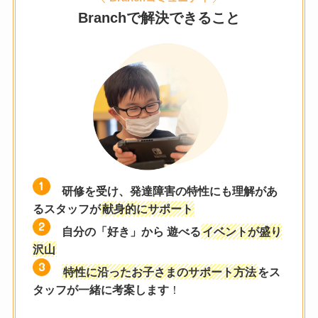
Branchで解決できること
研修を受け、発達障害の特性にも理解があ
るスタッフが
献身的にサポート
自分の「好き」から 遊べる
イベントが盛り
沢山
特性に沿ったお子さまのサポート方法
をス
タッフが一緒に考案します
！