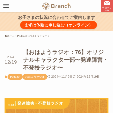
体験申し
込み
お子さまの状況に合わせてご案内します
まずは体験に申し込む（オンライン）
ホーム
Podcast
おはようラジオ
【おはようラジオ：76】オリジ
2024
ナルキャラクター部〜発達障害・
12/19
不登校ラジオ〜
2024年11月9日
2024年12月19日
Podcast
おはようラジオ