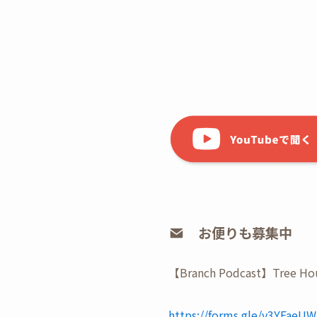
お便りも募集中
【Branch Podcast】
⁠https://forms.gle/v3YFae