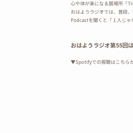
心や体が楽になる居場所「Tree H
おはようラジオでは、普段、
Podcastを聞くと「１人
おはようラジオ第55回
▼Spotifyでの視聴はこちら