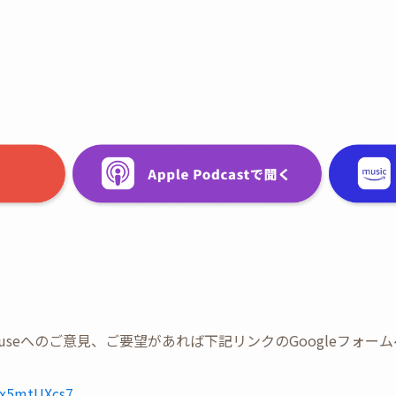
Tree Houseへのご意見、ご要望があれば下記リンクのGoogleフ
UWx5mtUXcs7