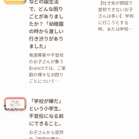
などの園生活
【吐き気が原因で
で、どんな困り
登校できないお子
ごとがありまし
さんは多い】 学校
に行こうとする
たか？「幼稚園
時、または学校…
の時から激しい
行き渋りがあり
ました」
発達障害や不登校
のお子さんが集う
Branchでは、ご家
庭の様々なお困り
ごとについて…
「学校が嫌だ」
という小学生。
不登校になる前
にできること。
お子さんから突然
の「学校が嫌だ」