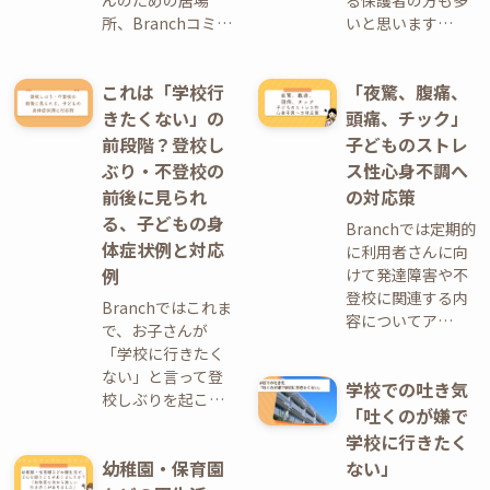
所、Branchコミ…
いと思います…
これは「学校行
「夜驚、腹痛、
きたくない」の
頭痛、チック」
前段階？登校し
子どものストレ
ぶり・不登校の
ス性心身不調へ
前後に見られ
の対応策
る、子どもの身
Branchでは定期的
体症状例と対応
に利用者さんに向
例
けて発達障害や不
登校に関連する内
Branchではこれま
容についてア…
で、お子さんが
「学校に行きたく
ない」と言って登
学校での吐き気
校しぶりを起こ…
「吐くのが嫌で
学校に行きたく
幼稚園・保育園
ない」