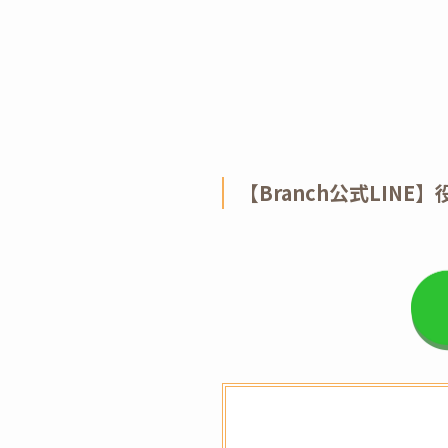
【Branch公式LIN