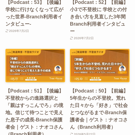
【Podcast：53】【後編】
【Podcast：52】【前編】
学校に行けなくなって広が
小3で不登校に 学校との付
った世界-Branch利用者イ
き合い方を見直した3年間
ンタビュー-
Branch利用者インタビュ
ー
2026年7月2日
2026年7月2日
【Podcast：51】【後編】
【Podcast：50】【前編】
不登校からの進路選択と
5年生からの不登校。荒れ
「親はすっこんでろ」の境
た日々から「好き」で社会
地。信じて待つことで見え
とつながるまで-Branch保
た息子の成長-Branch保護
護者会｜ゲスト：ナオコさ
者会｜ゲスト：ナオコさん
ん（Branch利用者）
（Branch利用者）
2026年5月22日