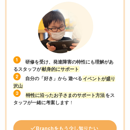
研修を受け、発達障害の特性にも理解があ
るスタッフが
献身的にサポート
自分の「好き」から 遊べる
イベントが盛り
沢山
特性に沿ったお子さまのサポート方法
をス
タッフが一緒に考案します
！
Branchをもう少し知りたい