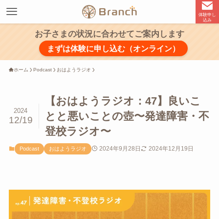
体験申し
込み
お子さまの状況に合わせてご案内します
まずは体験に申し込む（オンライン）
ホーム
Podcast
おはようラジオ
【おはようラジオ：47】良いこ
2024
とと悪いことの壺〜発達障害・不
12/19
登校ラジオ〜
2024年9月28日
2024年12月19日
Podcast
おはようラジオ