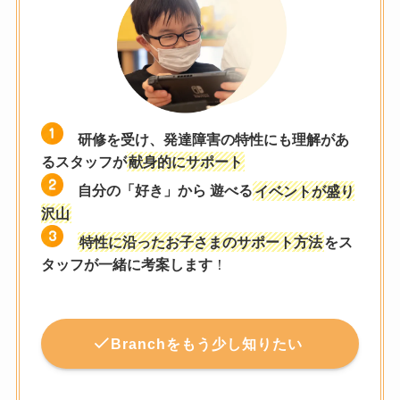
研修を受け、発達障害の特性にも理解があ
るスタッフが
献身的にサポート
自分の「好き」から 遊べる
イベントが盛り
沢山
特性に沿ったお子さまのサポート方法
をス
タッフが一緒に考案します
！
Branchをもう少し知りたい