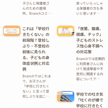
子さんと保護者さ
思っていらっしゃ
んのための居場
る保護者の方も多
所、Branchコミ…
いと思います…
これは「学校行
「夜驚、腹痛、
きたくない」の
頭痛、チック」
前段階？登校し
子どものストレ
ぶり・不登校の
ス性心身不調へ
前後に見られ
の対応策
る、子どもの身
Branchでは定期的
体症状例と対応
に利用者さんに向
例
けて発達障害や不
登校に関連する内
Branchではこれま
容についてア…
で、お子さんが
「学校に行きたく
ない」と言って登
学校での吐き気
校しぶりを起こ…
「吐くのが嫌で
学校に行きたく