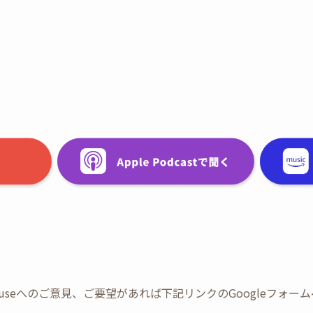
Tree Houseへのご意見、ご要望があれば下記リンクのGoogleフ