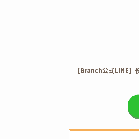
【Branch公式LIN