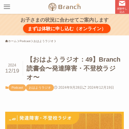
体験申し
込み
お子さまの状況に合わせてご案内します
まずは体験に申し込む（オンライン）
ホーム
Podcast
おはようラジオ
【おはようラジオ：49】Branch
2024
読書会〜発達障害・不登校ラジ
12/19
オ〜
2024年9月28日
2024年12月19日
Podcast
おはようラジオ