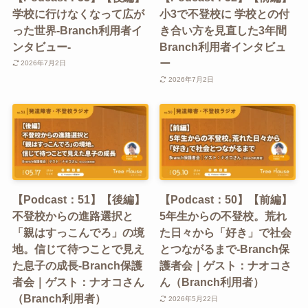
学校に行けなくなって広が
小3で不登校に 学校との付
った世界-Branch利用者イ
き合い方を見直した3年間
ンタビュー-
Branch利用者インタビュ
ー
2026年7月2日
2026年7月2日
【Podcast：51】【後編】
【Podcast：50】【前編】
不登校からの進路選択と
5年生からの不登校。荒れ
「親はすっこんでろ」の境
た日々から「好き」で社会
地。信じて待つことで見え
とつながるまで-Branch保
た息子の成長-Branch保護
護者会｜ゲスト：ナオコさ
者会｜ゲスト：ナオコさん
ん（Branch利用者）
（Branch利用者）
2026年5月22日