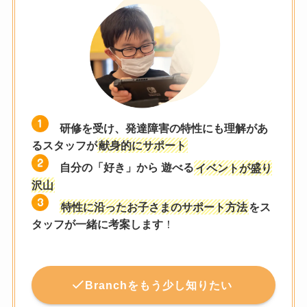
研修を受け、発達障害の特性にも理解があ
るスタッフが
献身的にサポート
自分の「好き」から 遊べる
イベントが盛り
沢山
特性に沿ったお子さまのサポート方法
をス
タッフが一緒に考案します
！
Branchをもう少し知りたい