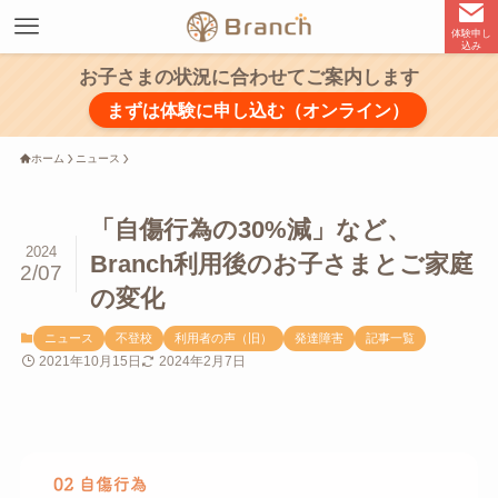
体験申し
込み
お子さまの状況に合わせてご案内します
まずは体験に申し込む（オンライン）
ホーム
ニュース
「自傷行為の30%減」など、
2024
Branch利用後のお子さまとご家庭
2/07
の変化
ニュース
不登校
利用者の声（旧）
発達障害
記事一覧
2021年10月15日
2024年2月7日