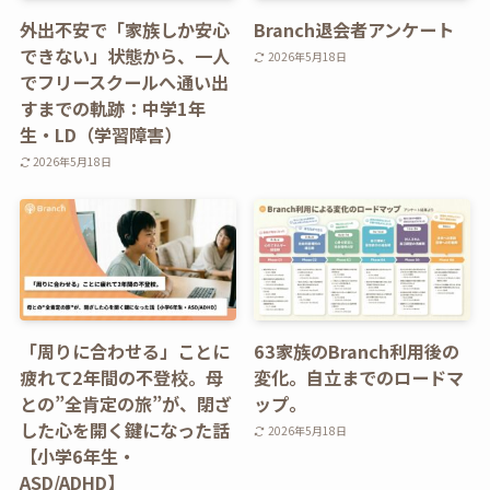
外出不安で「家族しか安心
Branch退会者アンケート
できない」状態から、一人
2026年5月18日
でフリースクールへ通い出
すまでの軌跡：中学1年
生・LD（学習障害）
2026年5月18日
「周りに合わせる」ことに
63家族のBranch利用後の
疲れて2年間の不登校。母
変化。自立までのロードマ
との”全肯定の旅”が、閉ざ
ップ。
した心を開く鍵になった話
2026年5月18日
【小学6年生・
ASD/ADHD】