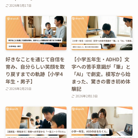
2026年3月17日
好きなことを通じて自信を
【小学五年生・ADHD】文
育み、自分らしい笑顔を取
字への苦手意識が「筆」と
り戻すまでの軌跡【小学4
「AI」で劇変。模写から始
年生・男子】
まった、驚きの書き初め体
験記
2026年2月25日
2026年2月13日