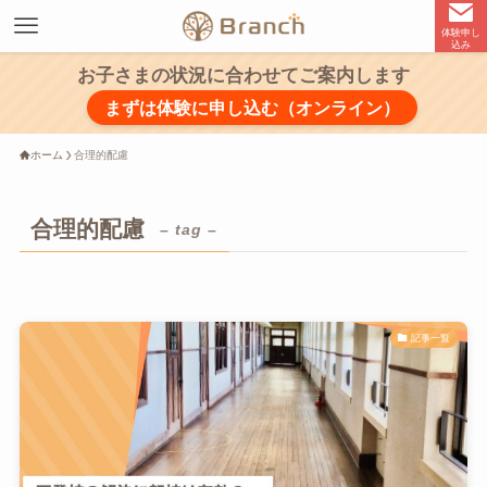
体験申し
込み
お子さまの状況に合わせてご案内します
まずは体験に申し込む（オンライン）
ホーム
合理的配慮
合理的配慮
– tag –
記事一覧