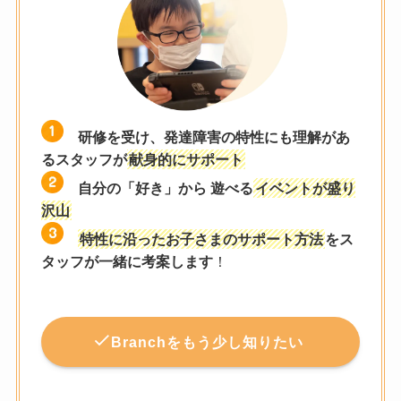
研修を受け、発達障害の特性にも理解があ
るスタッフが
献身的にサポート
自分の「好き」から 遊べる
イベントが盛り
沢山
特性に沿ったお子さまのサポート方法
をス
タッフが一緒に考案します
！
Branchをもう少し知りたい