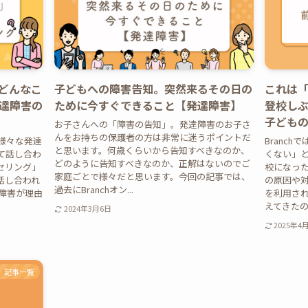
どんなこ
子どもへの障害告知。突然来るその日の
これは
達障害の
ために今すぐできること【発達障害】
登校し
子ども
お子さんへの「障害の告知」。発達障害のお子さ
んをお持ちの保護者の方は非常に迷うポイントだ
は様々な発達
Branc
と思います。何歳くらいから告知すべきなのか、
て話し合わ
くない」
どのように告知すべきなのか、正解はないのでご
セリング」
校になっ
家庭ごとで様々だと思います。今回の記事では、
話し合われ
の原因や対
過去にBranchオン...
障害が理由
を利用さ
えてきたのは
2024年3月6日
2025年4
記事一覧