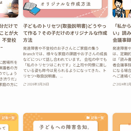
分だけで
子どものトリセツ(取扱説明書)どうやっ
「私か
ことが大
て作る？その子だけのオリジナルな作成
い」読み
】不登校
方法
会議事
–
発達障害や不登校のお子さんとご家庭の集う
発達障害や
Branchでは、様々な家庭の課題やお子さんの成長
は、定期
などについて話し合われています。 会社の中でも
は「読み
に居場所を
「私のトリセツはこれです」と上司や同僚に渡し
者会議事録
保護者の方
ている姿も昨今は見られるようになってきた、ト
になる場合
のでしょう
リセツ=取扱説明書。 ...
へご連絡くだ
行き渋りだ」
家庭の方に
2026年3月26日
2024年2
記事一覧
記事一覧