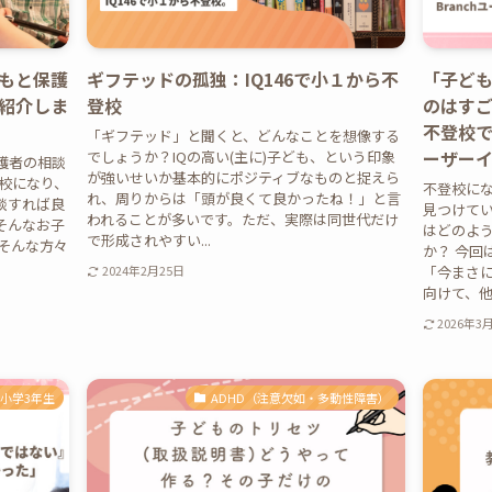
もと保護
ギフテッドの孤独：IQ146で小１から不
「子ど
紹介しま
登校
のはすご
不登校で
「ギフテッド」と聞くと、どんなことを想像する
ーザー
でしょうか？IQの高い(主に)子ども、という印象
護者の相談
が強いせいか基本的にポジティブなものと捉えら
校になり、
不登校に
れ、周りからは「頭が良くて良かったね！」と言
談すれば良
見つけて
われることが多いです。ただ、実際は同世代だけ
そんなお子
はどのよ
で形成されやすい...
そんな方々
か？ 今回
「今まさ
2024年2月25日
向けて、他の
2026年3
小学3年生
ADHD（注意欠如・多動性障害）