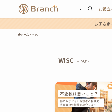
お役立
お子さま
ホーム
WISC
WISC
– tag –