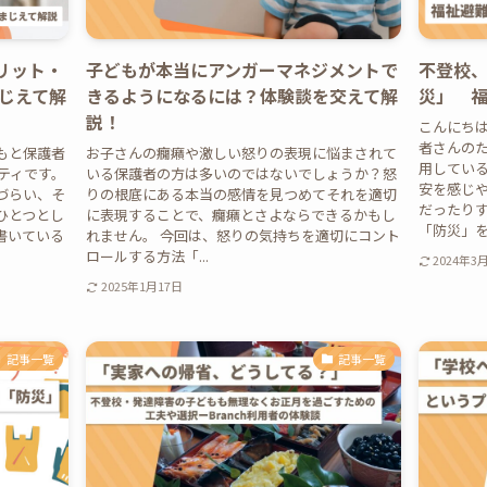
リット・
子どもが本当にアンガーマネジメントで
不登校
じえて解
きるようになるには？体験談を交えて解
災」 
説！
こんにち
者さんのた
もと保護者
お子さんの癇癪や激しい怒りの表現に悩まされて
用している
ニティです。
いる保護者の方は多いのではないでしょうか？怒
安を感じ
づらい、そ
りの根底にある本当の感情を見つめてそれを適切
だったり
ひとつとし
に表現することで、癇癪とさよならできるかもし
「防災」を考
書いている
れません。 今回は、怒りの気持ちを適切にコント
ロールする方法「...
2024年3
2025年1月17日
記事一覧
記事一覧