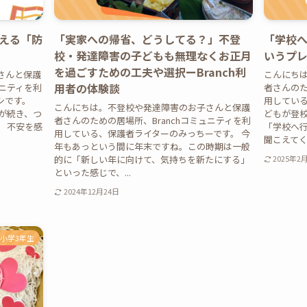
える「防
「実家への帰省、どうしてる？」不登
「学校
校・発達障害の子どもも無理なくお正月
いうプ
を過ごすための工夫や選択ーBranch利
さんと保護
こんにち
用者の体験談
ュニティを利
者さんのた
シです。
用している
こんにちは。不登校や発達障害のお子さんと保護
故が続き、つ
どもが登
者さんのための居場所、Branchコミュニティを利
 不安を感
「学校へ
用している、保護者ライターのみっちーです。 今
聞こえてくる
年もあっという間に年末ですね。この時期は一般
的に「新しい年に向けて、気持ちを新たにする」
2025年2
といった感じで、...
2024年12月24日
小学3年生