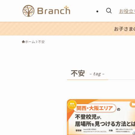
お役立
お子さま
ホーム
不安
不安
– tag –