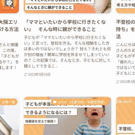
大阪エリ
「ママといたいから学校に行きたくな
不登校
ける方法
い」 そんな時に親ができること
持ち」
法
子どもが「ママといたいから学校に行きたくな
い」と言って、登校を渋る。そんな経験をした方
さんと保護
こんにち
は多いのではないでしょうか？ 甘え？それとも何
す。この度、
さんのため
か別の理由？簡単に学校を休ませてしまっていい
 「子どもが
子どもが
の？ この記事では、そんなとき、子どもに対して
るか？」 を
「疲れた
親としてできるこ...
催します！
ではない
子どもにとっ
2025年5月30日
2025年4
記事一覧
ADHD（注意欠如・多動性障害）