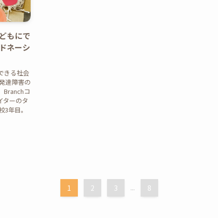
どもにで
ドネーシ
できる社会
や発達障害の
ranchコ
イターのタ
校3年目。
1
2
3
...
8