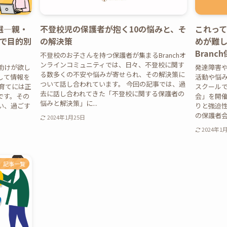
選―親・
不登校児の保護者が抱く10の悩みと、そ
これっ
で目的別
の解決策
めが難し
Bran
不登校のお子さんを持つ保護者が集まるBranchオ
ンラインコミュニティでは、日々、不登校に関す
助けが欲し
発達障害
る数多くの不安や悩みが寄せられ、その解決策に
して情報を
活動や悩み
ついて話し合われています。 今回の記事では、過
育てには正
スクール
去に話し合われてきた「不登校に関する保護者の
です。その
会」を開催
悩みと解決策」に...
い、過ごす
りと強迫性
の保護者会の
2024年1月25日
2024年1
記事一覧