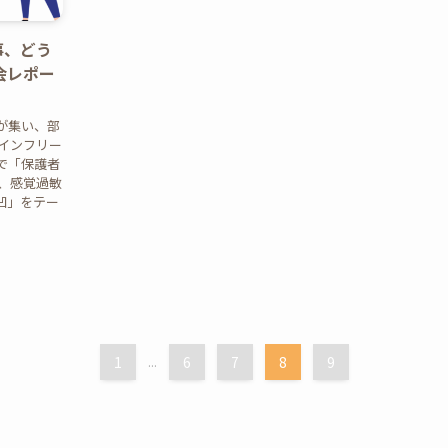
事、どう
者会レポー
が集い、部
ラインフリー
で「保護者
、感覚過敏
凹」をテー
1
...
6
7
8
9