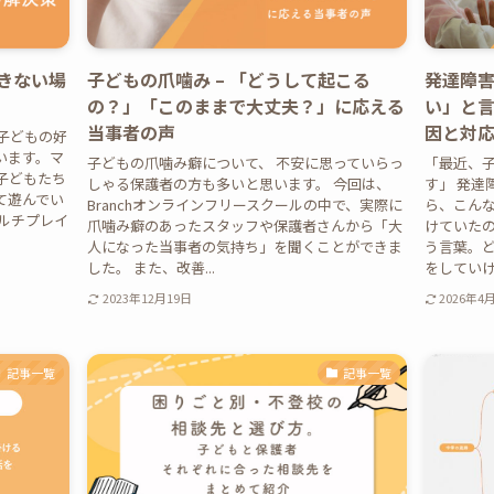
できない場
子どもの爪噛み – 「どうして起こる
発達障
の？」「このままで大丈夫？」に応える
い」と
当事者の声
因と対
、子どもの好
います。マ
子どもの爪噛み癖について、 不安に思っていらっ
「最近、
子どもたち
しゃる保護者の方も多いと思います。 今回は、
す」 発達
て遊んでい
Branchオンラインフリースクールの中で、実際に
ら、こんな
ルチプレイ
爪噛み癖のあったスタッフや保護者さんから「大
けていた
人になった当事者の気持ち」を聞くことができま
う言葉。
した。 また、改善...
をしていけば
2023年12月19日
2026年4
記事一覧
記事一覧