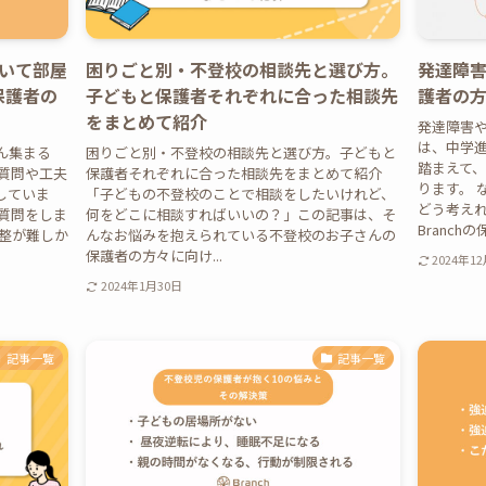
いて部屋
困りごと別・不登校の相談先と選び方。
発達障
保護者の
子どもと保護者それぞれに合った相談先
護者の
をまとめて紹介
発達障害
は、中学
ん集まる
困りごと別・不登校の相談先と選び方。子どもと
踏まえて
の質問や工夫
保護者それぞれに合った相談先をまとめて紹介
ります。 
していま
「子どもの不登校のことで相談をしたいけれど、
どう考え
質問をしま
何をどこに相談すればいいの？」この記事は、そ
Branchの
調整が難しか
んなお悩みを抱えられている不登校のお子さんの
保護者の方々に向け...
2024年1
2024年1月30日
記事一覧
記事一覧