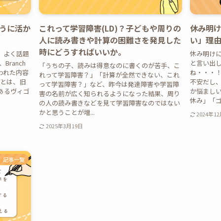
うに活か
これって学習障害(LD)？子どもや周りの
休み明
人に読み書きや計算の困難さを発見した
い」理
時にどうすればいいか。
、よく話題
休み明け
ranch
と言い出し
「うちの子、読みは得意なのに書くのが苦手、こ
われた内容
ね・・・
れって学習障害？」「計算が全然できない、これ
域とは、旧
不安だし
って学習障害？」など、昨今は発達障害や学習障
あるヴィゴ
か悩ましい
害の名前が広く知られるようになった結果、周り
休み」「ゴ
の人の読み書きなどを見て学習障害なのではない
かと思うことが増...
2024年1
2025年3月19日
記事一覧