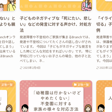
ない」と
子どものネガティブな「死にたい、悲し
「イラ
よりも親
い」などの発言に対する声かけ、対処方
切る」
法
例
nchオンラ
発達障害や不登校のご家族が集まるBranchでは、
発達障害や
を日々話し
発達や不登校についてたくさんの話し合いがされ
は、保護
てしまう」
ています。 今回は「子どもがネガティブな発言を
があります
出来ている
した時にどんな対応をすればいいか」です。 特に
どもがイ
ranch
学校に行っていないお子さんの場合、他の子と比
てしまう
べてしまい、ネ...
す。今回は
2025年2月4日
2023年1
記事一覧
記事一覧