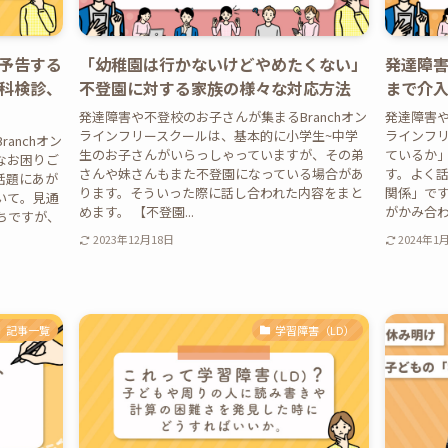
予告する
「幼稚園は行かないけどやめたくない」
発達障
科検診、
不登園に対する家族の様々な対応方法
まで介
発達障害や不登校のお子さんが集まるBranchオン
発達障害や
ラインフリースクールは、基本的に小学生~中学
ラインフ
anchオン
生のお子さんがいらっしゃっていますが、その弟
ているか
なお困りご
さんや妹さんもまた不登園になっている場合があ
す。よく
話題にあが
ります。そういった際に話し合われた内容をまと
関係」です
いて。見通
めます。 【不登園...
がかみ合わず
ちですが、
2023年12月18日
2024年1
記事一覧
学習障害（LD）