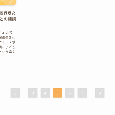
校行きた
との相談
anchで
保護者さん
ウイルス感
後、子ども
という声を
1
...
3
4
5
6
7
...
9