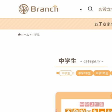
お役立
お子さま
ホーム
中学生
中学生
– category –
中学生
中学1年生
中学2年生