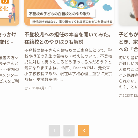
きっかけ
不登校児への担任の本音を聞いてみた。
子ども
化 –
在籍校とのやり取りも解説
とき、
への「
不登校のお子さんをお持ちのご家庭にとって、学
校や担任の先生の気持ち・考えについて、不登校
護者の方々
匂いや音
児に対して実のところどう思ってるんだろう？と
お子さんと
が難しい
気になりますよね。 今回、Branchでは、元公立
・不登校の
苦痛なこと
小学校校長であり、現在は学校心理士並びに東京
やメンター
イン保護
都特別支援教室巡回...
ービスをご利
られない
の？」とい
2025年4月18日
2023年1
1
2
3