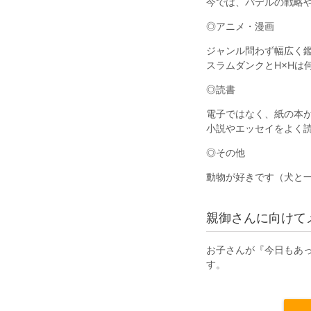
今では、パデルの戦略
◎アニメ・漫画
ジャンル問わず幅広く
スラムダンクとH×Hは
◎読書
電子ではなく、紙の本
小説やエッセイをよく
◎その他
動物が好きです（犬と
親御さんに向けて
お子さんが『今日もあ
す。