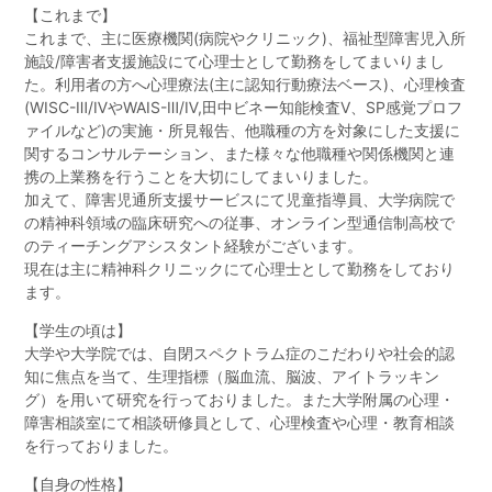
【これまで】
これまで、主に医療機関(病院やクリニック)、福祉型障害児入所
施設/障害者支援施設にて心理士として勤務をしてまいりまし
た。利用者の方へ心理療法(主に認知行動療法ベース)、心理検査
(WISC-Ⅲ/ⅣやWAIS-Ⅲ/Ⅳ,田中ビネー知能検査Ⅴ、SP感覚プロフ
ァイルなど)の実施・所見報告、他職種の方を対象にした支援に
関するコンサルテーション、また様々な他職種や関係機関と連
携の上業務を行うことを大切にしてまいりました。
加えて、障害児通所支援サービスにて児童指導員、大学病院で
の精神科領域の臨床研究への従事、オンライン型通信制高校で
のティーチングアシスタント経験がございます。
現在は主に精神科クリニックにて心理士として勤務をしており
ます。
【学生の頃は】
大学や大学院では、自閉スペクトラム症のこだわりや社会的認
知に焦点を当て、生理指標（脳血流、脳波、アイトラッキン
グ）を用いて研究を行っておりました。また大学附属の心理・
障害相談室にて相談研修員として、心理検査や心理・教育相談
を行っておりました。
【自身の性格】