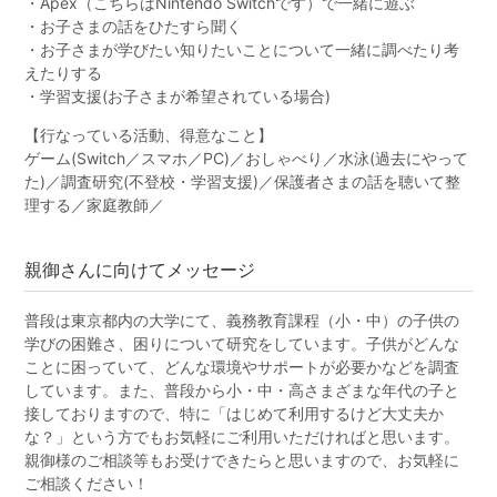
・Apex（こちらはNintendo Switchです）で一緒に遊ぶ
・お子さまの話をひたすら聞く
・お子さまが学びたい知りたいことについて一緒に調べたり考
えたりする
・学習支援(お子さまが希望されている場合)
【行なっている活動、得意なこと】
ゲーム(Switch／スマホ／PC)／おしゃべり／水泳(過去にやって
た)／調査研究(不登校・学習支援)／保護者さまの話を聴いて整
理する／家庭教師／
親御さんに向けてメッセージ
普段は東京都内の大学にて、義務教育課程（小・中）の子供の
学びの困難さ、困りについて研究をしています。子供がどんな
ことに困っていて、どんな環境やサポートが必要かなどを調査
しています。また、普段から小・中・高さまざまな年代の子と
接しておりますので、特に「はじめて利用するけど大丈夫か
な？」という方でもお気軽にご利用いただければと思います。
親御様のご相談等もお受けできたらと思いますので、お気軽に
ご相談ください！