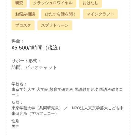
研究
クラッシュロワイヤル
おはなし
お悩み相談
ひたすら話を聞く
マインクラフト
ブロスタ
スプラトゥーン
料金：
¥5,500/1時間（税込）
サポート形式：
訪問、ビデオチャット
学校名：
東京学芸大学 大学院 教育学研究科 国語教育専攻 国語科教育コ
ース
所属：
東京学芸大学（共同研究員） ／ NPO法人東京学芸大こども未
来研究所（学術フェロー）
性別
男性